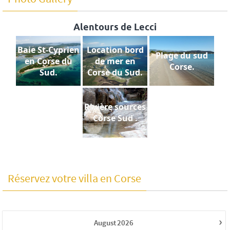
Alentours de Lecci
Baie St-Cyprien
Location bord
Plage du sud
en Corse du
de mer en
Corse.
Sud.
Corse du Sud.
Rivière sources
Corse Sud .
Réservez votre villa en Corse
›
August
2026