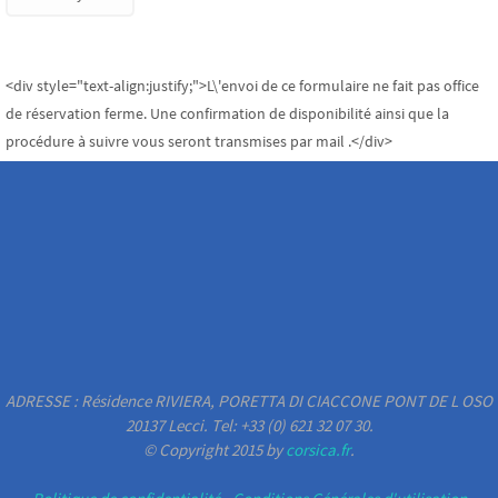
<div style="text-align:justify;">L\'envoi de ce formulaire ne fait pas office
de réservation ferme. Une confirmation de disponibilité ainsi que la
procédure à suivre vous seront transmises par mail .</div>
ADRESSE : Résidence RIVIERA, PORETTA DI CIACCONE PONT DE L OSO
20137 Lecci. Tel: +33 (0) 621 32 07 30.
© Copyright 2015 by
corsica.fr
.