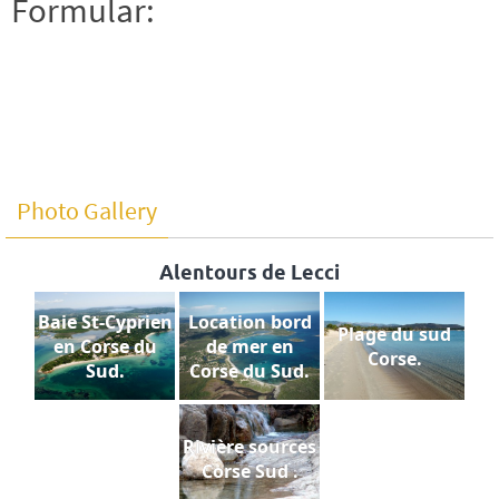
Formular:
Photo Gallery
Alentours de Lecci
Baie St-Cyprien
Location bord
Plage du sud
en Corse du
de mer en
Corse.
Sud.
Corse du Sud.
Rivière sources
Corse Sud .