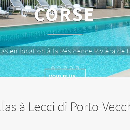
RIVIÈRA
os loisirs favoris lors de vos vacances en 
VOIR PLUS...
llas à Lecci di Porto-Vec