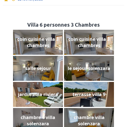
Villa 6 personnes 3 Chambres
coin cuisine villa 3
coin cuisine villa 3
chambres
chambres
salle sejour
le sejour solenzara
jardin villa riviera
terrasse villa 9
chambre 1 villa
chambre villa
solenzara
solenzara