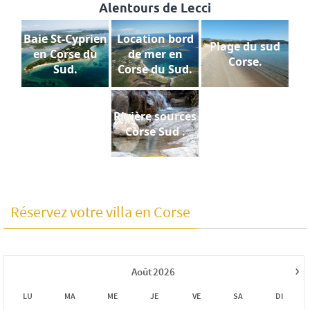
Alentours de Lecci
Baie St-Cyprien
Location bord
Plage du sud
en Corse du
de mer en
Corse.
Sud.
Corse du Sud.
Rivière sources
Corse Sud .
Réservez votre villa en Corse
›
Août
2026
LU
MA
ME
JE
VE
SA
DI