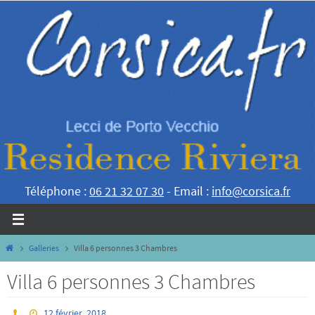
Passer
vers
le
contenu
Téléphone :
06 21 32 07 30
- Email :
info@corsica.fr
Home
Galleries
Villa 6 personnes 3 Chambres
Villa 6 personnes 3 Chambres
12 février, 2018